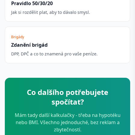
Pravidlo 50/30/20
Jak si rozdělit plat, aby to dávalo smysl.
Brigády
Zdanění brigád
DPP, DPČ a co to znamená pro vaše peníze.
Co dalšího potřebujete
spočítat?
Mám tady další kalkulačky - třeba na hypotéku
nebo BMI. Všechno jednoduché, bez reklam a
zbytečností.