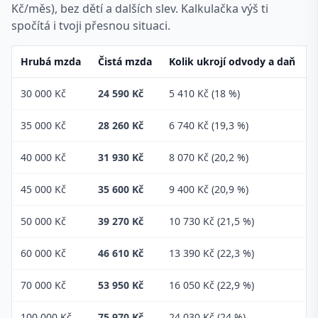
Kč/měs), bez dětí a dalších slev. Kalkulačka výš ti
spočítá i tvoji přesnou situaci.
Hrubá mzda
Čistá mzda
Kolik ukrojí odvody a daň
30 000 Kč
24 590 Kč
5 410 Kč (18 %)
35 000 Kč
28 260 Kč
6 740 Kč (19,3 %)
40 000 Kč
31 930 Kč
8 070 Kč (20,2 %)
45 000 Kč
35 600 Kč
9 400 Kč (20,9 %)
50 000 Kč
39 270 Kč
10 730 Kč (21,5 %)
60 000 Kč
46 610 Kč
13 390 Kč (22,3 %)
70 000 Kč
53 950 Kč
16 050 Kč (22,9 %)
100 000 Kč
75 970 Kč
24 030 Kč (24 %)