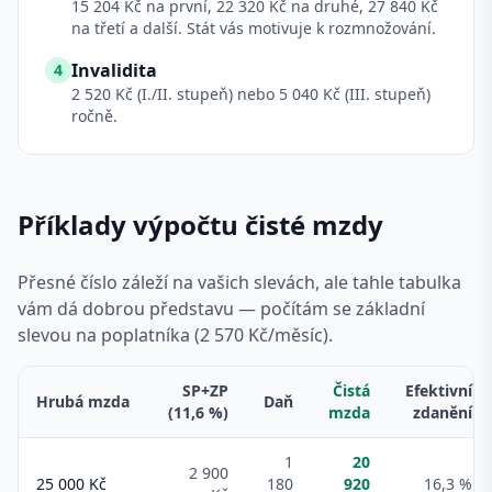
15 204 Kč na první, 22 320 Kč na druhé, 27 840 Kč
na třetí a další. Stát vás motivuje k rozmnožování.
Invalidita
4
2 520 Kč (I./II. stupeň) nebo 5 040 Kč (III. stupeň)
ročně.
Příklady výpočtu čisté mzdy
Přesné číslo záleží na vašich slevách, ale tahle tabulka
vám dá dobrou představu — počítám se základní
slevou na poplatníka (2 570 Kč/měsíc).
SP+ZP
Čistá
Efektivní
Hrubá mzda
Daň
(11,6 %)
mzda
zdanění
1
20
2 900
25 000
Kč
180
920
16,3 %