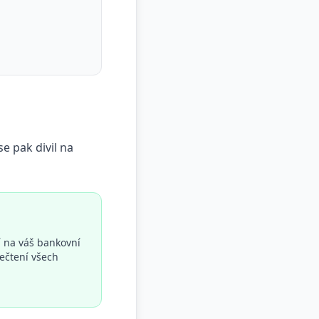
e pak divil na
í na váš bankovní
ečtení všech