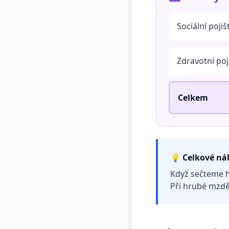
Sociální pojiš
Zdravotní poj
Celkem
💡 Celkové ná
Když sečteme 
Při hrubé mzdě