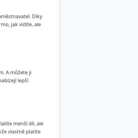
zaměstnavatel. Díky
, jak vidíte, ale
m. A můžete ji
abízejí lepší
títe menší díl, ale
e vlastně platíte