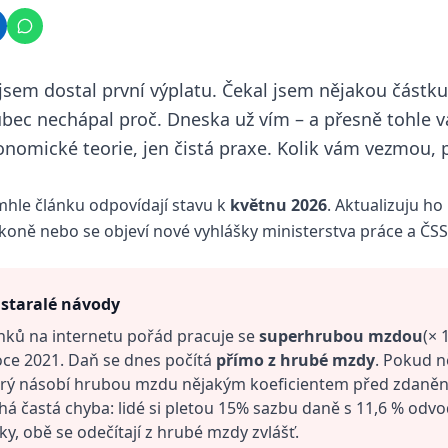
 jsem dostal první výplatu. Čekal jsem nějakou částku,
ůbec nechápal proč. Dneska už vím – a přesně tohle vá
onomické teorie, jen čistá praxe. Kolik vám vezmou, p
mhle článku odpovídají stavu k
květnu 2026
. Aktualizuju ho
koně nebo se objeví nové vyhlášky ministerstva práce a ČSS
astaralé návody
nků na internetu pořád pracuje se
superhrubou mzdou
(× 
oce 2021. Daň se dnes počítá
přímo z hrubé mzdy
. Pokud n
erý násobí hrubou mzdu nějakým koeficientem před zdanění
há častá chyba: lidé si pletou 15% sazbu daně s 11,6 % odvo
y, obě se odečítají z hrubé mzdy zvlášť.