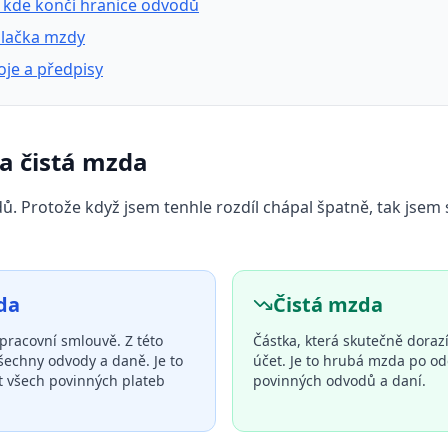
 kde končí hranice odvodů
ulačka mzdy
roje a předpisy
 a čistá mzda
. Protože když jsem tenhle rozdíl chápal špatně, tak jsem s
da
Čistá mzda
pracovní smlouvě. Z této
Částka, která skutečně doraz
šechny odvody a daně. Je to
účet. Je to hrubá mzda po od
t všech povinných plateb
povinných odvodů a daní.