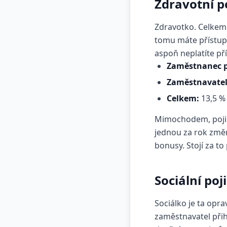
Zdravotní p
Zdravotko. Celke
tomu máte přístup 
aspoň neplatíte př
Zaměstnanec p
Zaměstnavatel 
Celkem:
13,5 %
Mimochodem, pojišť
jednou za rok změni
bonusy. Stojí za to
Sociální po
Sociálko je ta opra
zaměstnavatel přih