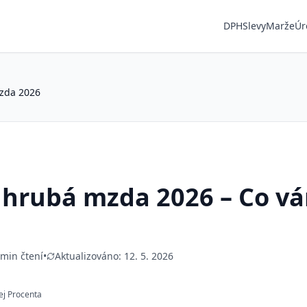
DPH
Slevy
Marže
Úr
mzda 2026
s hrubá mzda 2026 – Co v
 min čtení
•
Aktualizováno:
12. 5. 2026
ej Procenta