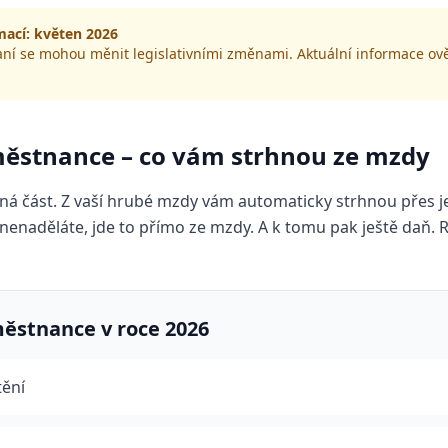
mací: květen 2026
ní se mohou měnit legislativními změnami. Aktuální informace ov
ěstnance – co vám strhnou ze mzdy
stná část. Z vaší hrubé mzdy vám automaticky strhnou přes 
m nenaděláte, jde to přímo ze mzdy. A k tomu pak ještě daň.
ěstnance v roce 2026
tění