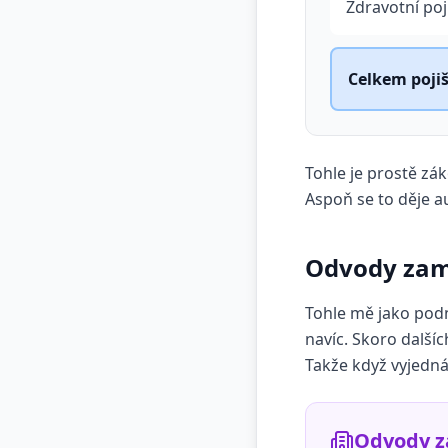
Zdravotní poj
Celkem pojiš
Tohle je prostě zák
Aspoň se to děje a
Odvody zam
Tohle mě jako podni
navíc. Skoro dalšíc
Takže když vyjednáv
Odvody z