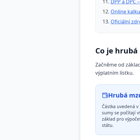
DPP a DPČ –
Online kalk
Oficiální zd
Co je hrubá
Začněme od základů
výplatním lístku.
Hrubá mz
Částka uvedená v 
sumy se počítají v
základ pro výpoče
státu.