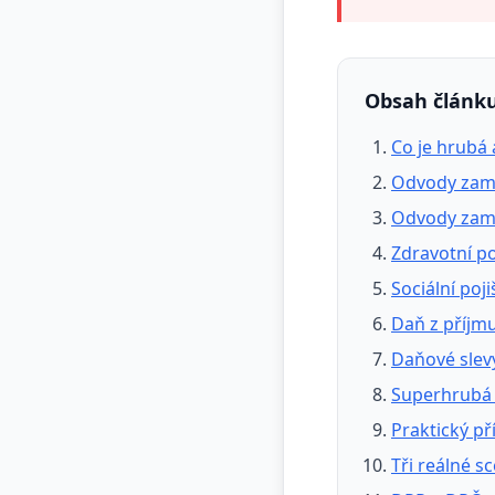
Obsah článk
Co je hrubá 
Odvody zam
Odvody zam
Zdravotní po
Sociální poji
Daň z příjm
Daňové slev
Superhrubá 
Praktický př
Tři reálné sc