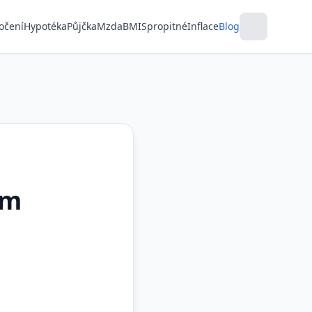
očení
Hypotéka
Půjčka
Mzda
BMI
Spropitné
Inflace
Blog
ám