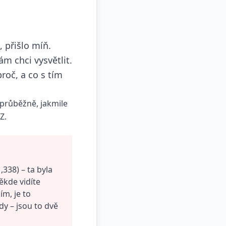
 přišlo míň.
m chci vysvětlit.
roč, a co s tím
 průběžně, jakmile
Z.
1,338) – ta byla
ěkde vidíte
m, je to
dy – jsou to dvě