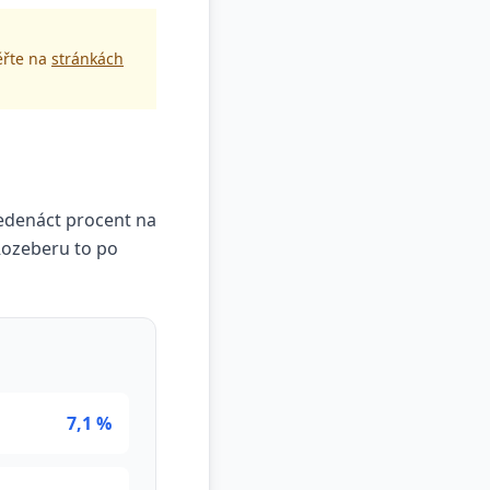
ěřte na
stránkách
jedenáct procent na
 Rozeberu to po
7,1 %