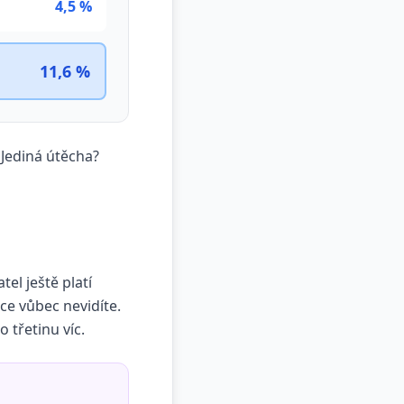
4,5 %
11,6 %
 Jediná útěcha?
tel ještě platí
sce vůbec nevidíte.
 třetinu víc.