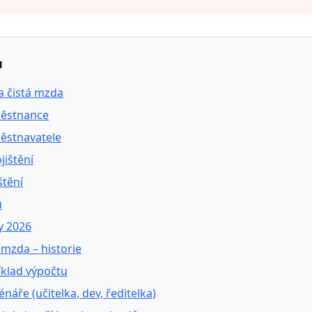
u
a čistá mzda
ěstnance
ěstnavatele
jištění
štění
u
y 2026
mzda – historie
íklad výpočtu
énáře (učitelka, dev, ředitelka)