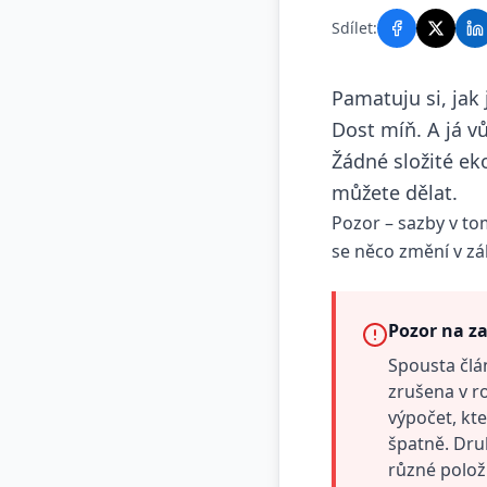
Sdílet:
Pamatuju si, jak
Dost míň. A já v
Žádné složité ek
můžete dělat.
Pozor – sazby v to
se něco změní v zá
Pozor na z
Spousta člá
zrušena v r
výpočet, kt
špatně. Dru
různé položk