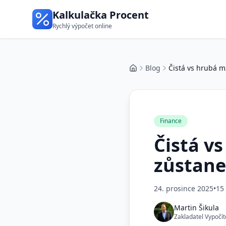
Kalkulačka Procent
Rychlý výpočet online
Blog
Čistá vs hrubá 
Domů
Finance
Čistá v
zůstane
24. prosince 2025
•
15
Martin Šikula
Zakladatel Vypočít