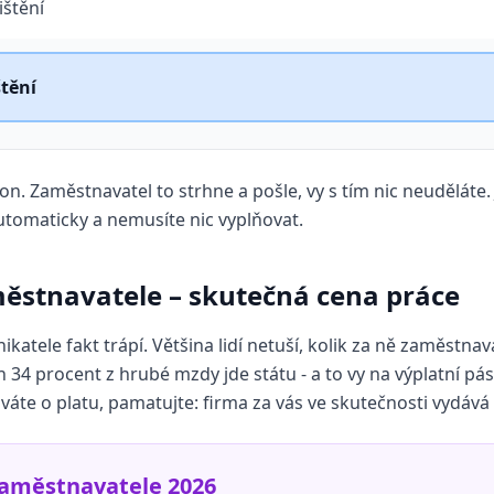
ištění
tění
on. Zaměstnavatel to strhne a pošle, vy s tím nic neuděláte.
utomaticky a nemusíte nic vyplňovat.
ěstnavatele – skutečná cena práce
katele fakt trápí. Většina lidí netuší, kolik za ně zaměstnava
h 34 procent z hrubé mzdy jde státu - a to vy na výplatní pá
áte o platu, pamatujte: firma za vás ve skutečnosti vydává o
aměstnavatele 2026