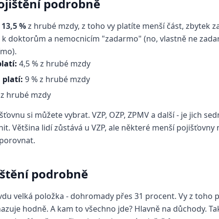
ojištění podrobně
m
13,5 %
z hrubé mzdy, z toho vy platíte menší část, zbytek 
k doktorům a nemocnicím "zadarmo" (no, vlastně ne zadarmo
ímo).
latí:
4,5 % z hrubé mzdy
platí:
9 % z hrubé mzdy
 z hrubé mzdy
ovnu si můžete vybrat. VZP, OZP, ZPMV a další - je jich sed
t. Většina lidí zůstává u VZP, ale některé menší pojišťovny n
 porovnat.
jištění podrobně
vdu velká položka - dohromady přes 31 procent. Vy z toho pla
azuje hodně. A kam to všechno jde? Hlavně na důchody. Takž