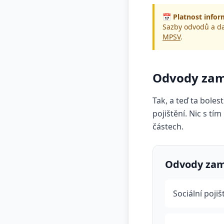
📅 Platnost infor
Sazby odvodů a da
MPSV
.
Odvody zam
Tak, a teď ta bole
pojištění. Nic s tí
částech.
Odvody zam
Sociální pojiš