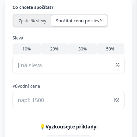
Co chcete spočítat?
Zjistit % slevy
Spočítat cenu po slevě
Sleva
10
%
20
%
30
%
50
%
%
Původní cena
Kč
💡
Vyzkoušejte příklady: