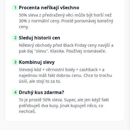
Procenta neříkají všechno
1
50% sleva z předražený věci může být horší než
30% z normální ceny. Prostě porovnávej konečný
ceny.
Sleduj historii cen
2
Některý obchody před Black Friday ceny navýší a
pak daj "slevu". Klasika. Používej srovnávače.
Kombinuj slevy
3
Slevový kód + věrnostní body + cashback = a
najednou máš fakt dobrou cenu. Chce to trochu
úsilí, ale stojí to za to.
Druhý kus zdarma?
4
To je prostě 50% sleva. Super, ale jen když fakt
potřebuješ dva kusy. Jinak kupuješ něco, co
nechceš.