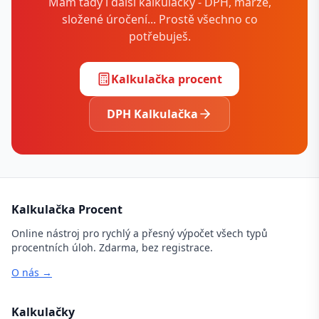
Mám tady i další kalkulačky - DPH, marže,
složené úročení... Prostě všechno co
potřebuješ.
Kalkulačka procent
DPH Kalkulačka
Kalkulačka Procent
Online nástroj pro rychlý a přesný výpočet všech typů
procentních úloh. Zdarma, bez registrace.
O nás →
Kalkulačky