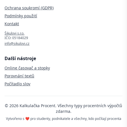
Ochrana soukromí (GDPR)
Podmínky použití
Kontakt
Šikulovi s.r.o.
IČO: 05184029
info@sikulovi.cz
Další nástroje
Online časovač a stopky
Porovnání textů
Počítadlo slov
©
2026
Kalkulačka Procent. Všechny typy procentních výpočtů
zdarma.
Vytvořeno s ❤️ pro studenty, podnikatele a všechny, kdo počítají procenta