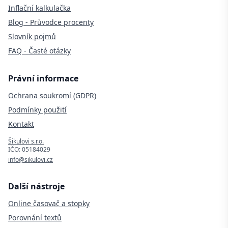
Inflační kalkulačka
Blog - Průvodce procenty
Slovník pojmů
FAQ - Časté otázky
Právní informace
Ochrana soukromí (GDPR)
Podmínky použití
Kontakt
Šikulovi s.r.o.
IČO: 05184029
info@sikulovi.cz
Další nástroje
Online časovač a stopky
Porovnání textů