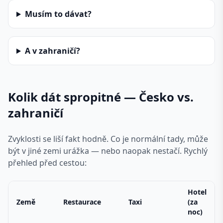
Musím to dávat?
A v zahraničí?
Kolik dát spropitné — Česko vs.
zahraničí
Zvyklosti se liší fakt hodně. Co je normální tady, může
být v jiné zemi urážka — nebo naopak nestačí. Rychlý
přehled před cestou:
Hotel
Země
Restaurace
Taxi
(za
noc)