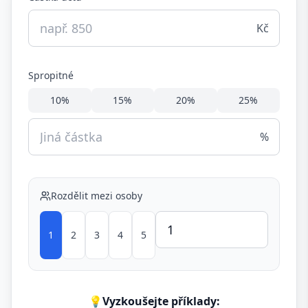
Kč
Spropitné
10
%
15
%
20
%
25
%
%
Rozdělit mezi osoby
1
2
3
4
5
💡
Vyzkoušejte příklady: