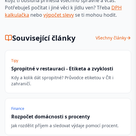
když ti obsluha přinesla všechno správně a včas.
Potřebuješ počítat i jiné věci k jídlu ven? Třeba
DPH
kalkulačka
nebo
výpočet slevy
se ti mohou hodit.
Související články
Všechny články
Tipy
Spropitné v restauraci - Etiketa a zvyklosti
Kdy a kolik dát spropitné? Průvodce etiketou v ČR i
zahraničí.
Finance
Rozpočet domácnosti s procenty
Jak rozdělit příjem a sledovat výdaje pomocí procent.