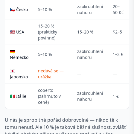
zaokrouhlení
20–
🇨🇿 Česko
5–10 %
nahoru
50 Kč
15–20 %
🇺🇸 USA
(prakticky
15–20 %
$2–5
povinné)
🇩🇪
zaokrouhlení
5–10 %
1–2 €
Německo
nahoru
🇯🇵
nedává se —
—
—
Japonsko
urážka!
coperto
zaokrouhlení
🇮🇹 Itálie
(zahrnuto v
1 €
nahoru
ceně)
U nás je spropitné pořád dobrovolné — nikdo tě k
tomu nenutí. Ale 10 % je taková běžná slušnost, zvlášť