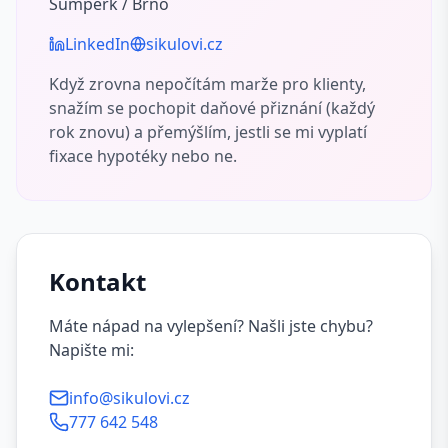
Šumperk / Brno
LinkedIn
sikulovi.cz
Když zrovna nepočítám marže pro klienty,
snažím se pochopit daňové přiznání (každý
rok znovu) a přemýšlím, jestli se mi vyplatí
fixace hypotéky nebo ne.
Kontakt
Máte nápad na vylepšení? Našli jste chybu?
Napište mi:
info@sikulovi.cz
777 642 548