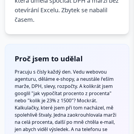
která uměla spočítat DPH a marži bez
otevírání Excelu. Zbytek se nabalil
časem.
Proč jsem to udělal
Pracuju s čísly každý den. Vedu webovou
agenturu, děláme e-shopy, a neustále řeším
marže, DPH, slevy, rozpočty. A kolikrát jsem
googlil "jak vypočítat procento z procenta"
nebo "kolik je 23% z 1500"? Mockrát.
Kalkulačky, které jsem při tom nacházel, mě
spolehlivě štvaly. Jedna zaokrouhlovala marži
na celá procenta, další po mně chtěla e-mail,
jen abych viděl výsledek. A na telefonu se