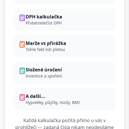
DPH kalkulačka
Přidat/odečíst DPH
Marže vs přirážka
Tohle fakt lidi pletou
Složené úročení
Investice a spoření
A další...
Hypotéky, půjčky, mzdy, BMI
Každá kalkulačka počítá přímo u vás v
prohlížeči — zadaná čísla nikam neodesíláme