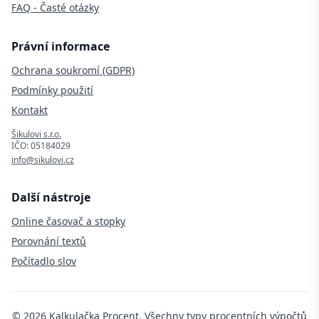
FAQ - Časté otázky
Právní informace
Ochrana soukromí (GDPR)
Podmínky použití
Kontakt
Šikulovi s.r.o.
IČO: 05184029
info@sikulovi.cz
Další nástroje
Online časovač a stopky
Porovnání textů
Počítadlo slov
©
2026
Kalkulačka Procent. Všechny typy procentních výpočtů