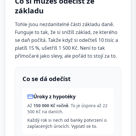
Co si můžeš odečíst ze
základu
Tohle jsou nezdanitelné části základu daně.
Funguje to tak, že si snížíš základ, ze kterého
se daň počítá. Takže když si odečteš 10 tisíc a
platíš 15 %, ušetříš 1 500 Kč. Není to tak
přímočaré jako slevy, ale pořád to stojí za to.
Co se dá odečíst
Úroky z hypotéky
Až
150 000 Kč ročně
. To je úspora až 22
500 Kč na daních.
Každý rok si nech od banky potvrzení o
zaplacených úrocích. Vyplatí se to.