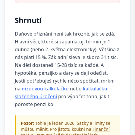
Shrnutí
Daňové přiznání není tak hrozné, jak se zdá.
Hlavní věci, které si zapamatuj: termín je 1.
dubna (nebo 2. května elektronicky). Většina z
nás platí 15 %. Základní sleva je skoro 31 tisíc.
Na děti dostaneš 15-28 tisíc za každé. A
hypotéka, penzijko a dary se dají odečíst.
Jestli potřebuješ rychle něco spočítat, mrkni
na
mzdovou kalkulačku
nebo
kalkulačku
složeného úročení
pro výpočet toho, jak ti
poroste penzijko.
Pozor:
Tohle je leden 2026. Sazby a limity se
můžou měnit. Pro jistotu koukni na
Finanční