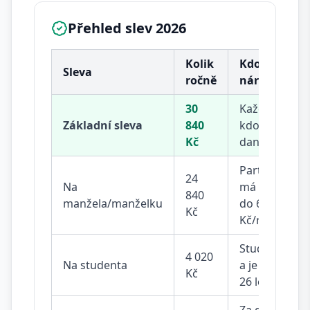
Přehled slev 2026
Kolik
Kdo má
Sleva
ročně
nárok
30
Každý,
Základní sleva
840
kdo platí
Kč
daně
Partner
24
Na
má příjem
840
manžela/manželku
do 68 000
Kč
Kč/rok
Studuješ
4 020
Na studenta
a je ti do
Kč
26 let