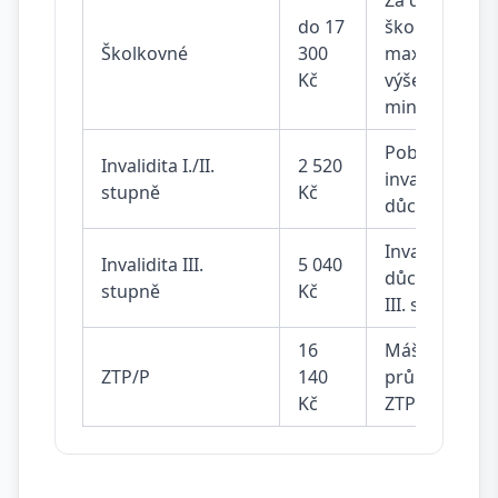
Za dítě ve
do 17
školce,
Školkovné
300
max. do
Kč
výše
minimálky
Pobíráš
Invalidita I./II.
2 520
invalidní
stupně
Kč
důchod
Invalidní
Invalidita III.
5 040
důchod
stupně
Kč
III. stupně
16
Máš
ZTP/P
140
průkaz
Kč
ZTP/P