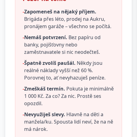
-
Zapomeneš na nějaký příjem.
Brigáda přes léto, prodej na Aukru,
pronájem garáže – všechno se počítá.
-
Nemáš potvrzení.
Bez papíru od
banky, pojišťovny nebo
zaměstnavatele si nic neodečteš.
-
Špatně zvolíš paušál.
Někdy jsou
reálné náklady vyšší než 60 %.
Porovnej to, ať nevyhazuješ peníze.
-
Zmeškáš termín.
Pokuta je minimálně
1 000 Kč. Za co? Za nic. Prostě ses
opozdil.
-
Nevyužiješ slevy.
Hlavně na děti a
manžela/ku. Spousta lidí neví, že na ně
má nárok.