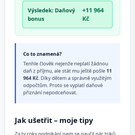
+11 964
Výsledek: Daňový
Kč
bonus
Co to znamená?
Tenhle člověk nejenže neplatí žádnou
daň z příjmu, ale stát mu ještě pošle
11
964 Kč
. Díky dětem a správně využitým
odpočtům. Proto se vyplatí daňové
přiznání nepodceňovat.
Jak ušetřit – moje tipy
Za ty roky podnikání jsem se naučil pár triků.