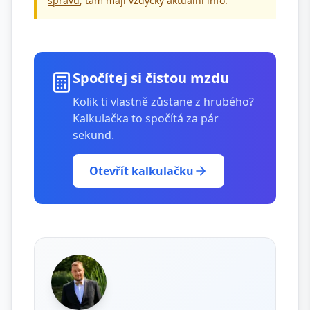
správu
, tam mají vždycky aktuální info.
Spočítej si čistou mzdu
Kolik ti vlastně zůstane z hrubého?
Kalkulačka to spočítá za pár
sekund.
Otevřít kalkulačku