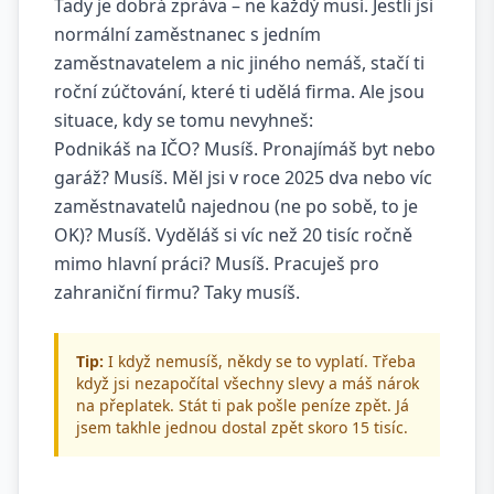
Tady je dobrá zpráva – ne každý musí. Jestli jsi
normální zaměstnanec s jedním
zaměstnavatelem a nic jiného nemáš, stačí ti
roční zúčtování, které ti udělá firma. Ale jsou
situace, kdy se tomu nevyhneš:
Podnikáš na IČO? Musíš. Pronajímáš byt nebo
garáž? Musíš. Měl jsi v roce 2025 dva nebo víc
zaměstnavatelů najednou (ne po sobě, to je
OK)? Musíš. Vyděláš si víc než 20 tisíc ročně
mimo hlavní práci? Musíš. Pracuješ pro
zahraniční firmu? Taky musíš.
Tip:
I když nemusíš, někdy se to vyplatí. Třeba
když jsi nezapočítal všechny slevy a máš nárok
na přeplatek. Stát ti pak pošle peníze zpět. Já
jsem takhle jednou dostal zpět skoro 15 tisíc.