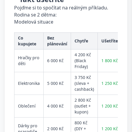
Pojďme si to spočítat na reálným příkladu.
Rodina se 2 dětma:
Modelová situace
Co
Bez
Chytře
Ušetříte
kupujete
plánování
4 200 Kč
Hračky pro
6 000 Kč
(Black
1 800 Kč
děti
Friday)
3 750 Kč
Elektronika
5 000 Kč
(sleva +
1 250 Kč
cashback)
2 800 Kč
Oblečení
4 000 Kč
(outlet +
1 200 Kč
kupon)
800 Kč
Dárky pro
2 000 Kč
(DIY +
1 200 Kč
prarodiče