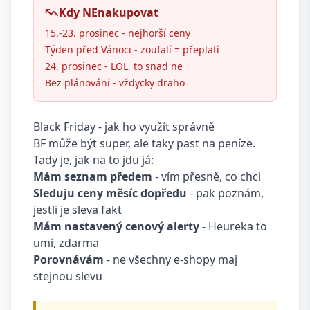
Kdy NEnakupovat
15.-23. prosinec - nejhorší ceny
Týden před Vánoci - zoufalí = přeplatí
24. prosinec - LOL, to snad ne
Bez plánování - vždycky draho
Black Friday - jak ho využít správně
BF může být super, ale taky past na peníze.
Tady je, jak na to jdu já:
Mám seznam předem
- vím přesně, co chci
Sleduju ceny měsíc dopředu
- pak poznám,
jestli je sleva fakt
Mám nastavený cenový alerty
- Heureka to
umí, zdarma
Porovnávám
- ne všechny e-shopy maj
stejnou slevu