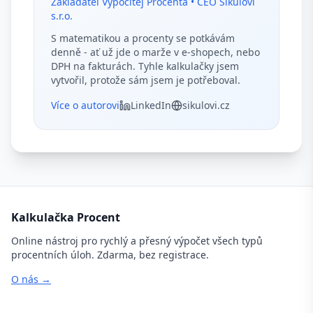
Zakladatel Vypočítej Procenta • CEO Šikulovi
s.r.o.
S matematikou a procenty se potkávám
denně - ať už jde o marže v e-shopech, nebo
DPH na fakturách. Tyhle kalkulačky jsem
vytvořil, protože sám jsem je potřeboval.
Více o autorovi
LinkedIn
sikulovi.cz
Kalkulačka Procent
Online nástroj pro rychlý a přesný výpočet všech typů
procentních úloh. Zdarma, bez registrace.
O nás →