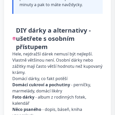
minuty a pak to máte navždycky.
DIY dárky a alternativy -
ušetřete s osobním
přístupem
Hele, nejdražší dárek nemusí být nejlepší.
Vlastně většinou není. Osobní dárky nebo
zážitky mají často větší hodnotu než kupovaný
krámy.
Domácí dárky, co fakt potěší
Domácí cukroví a pochutiny
- perníčky,
marmelády, domácí likéry
Foto dárky
- album z rodinných fotek,
kalendář
Něco psaného
- dopis, báseň, kniha