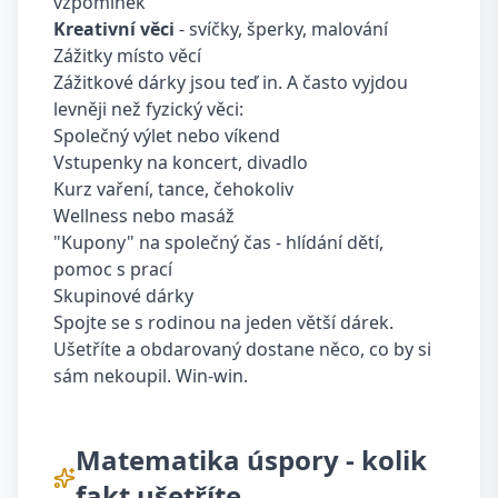
vzpomínek
Kreativní věci
- svíčky, šperky, malování
Zážitky místo věcí
Zážitkové dárky jsou teď in. A často vyjdou
levněji než fyzický věci:
Společný výlet nebo víkend
Vstupenky na koncert, divadlo
Kurz vaření, tance, čehokoliv
Wellness nebo masáž
"Kupony" na společný čas - hlídání dětí,
pomoc s prací
Skupinové dárky
Spojte se s rodinou na jeden větší dárek.
Ušetříte a obdarovaný dostane něco, co by si
sám nekoupil. Win-win.
Matematika úspory - kolik
fakt ušetříte