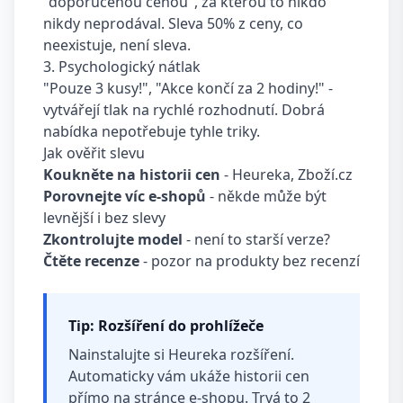
"doporučenou cenou", za kterou to nikdo
nikdy neprodával. Sleva 50% z ceny, co
neexistuje, není sleva.
3. Psychologický nátlak
"Pouze 3 kusy!", "Akce končí za 2 hodiny!" -
vytvářejí tlak na rychlé rozhodnutí. Dobrá
nabídka nepotřebuje tyhle triky.
Jak ověřit slevu
Koukněte na historii cen
- Heureka, Zboží.cz
Porovnejte víc e-shopů
- někde může být
levnější i bez slevy
Zkontrolujte model
- není to starší verze?
Čtěte recenze
- pozor na produkty bez recenzí
Tip: Rozšíření do prohlížeče
Nainstalujte si Heureka rozšíření.
Automaticky vám ukáže historii cen
přímo na stránce e-shopu. Trvá to 2