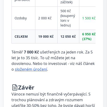
zážitek)
500 Kč
(koupený
Ozdoby
2 000 Kč
1 500 Kč
loni v
lednu)
6 950 Kč
CELKEM
19 000 Kč
12 050 Kč
(37%)
Téměř
7 000 Kč
ušetřených za jeden rok. Za 5
let je to 35 tisíc. To už můžete jet na
dovolenou. Nebo to investovat - viz náš článek
o
složeném úročení
.
Závěr
Vánoce nemusí být finančně vyčerpávající. S
trochou plánování a zdravým rozumem
ušetříte 30-50% bez toho, že byste dávali horší