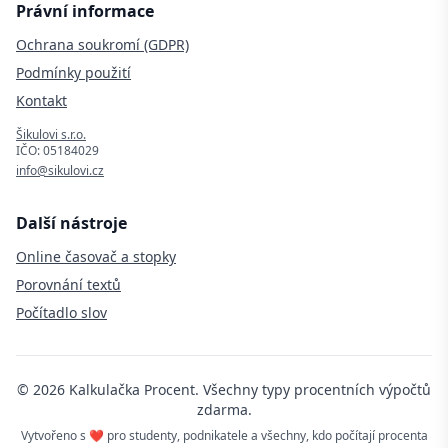
Právní informace
Ochrana soukromí (GDPR)
Podmínky použití
Kontakt
Šikulovi s.r.o.
IČO: 05184029
info@sikulovi.cz
Další nástroje
Online časovač a stopky
Porovnání textů
Počítadlo slov
©
2026
Kalkulačka Procent. Všechny typy procentních výpočtů
zdarma.
Vytvořeno s ❤️ pro studenty, podnikatele a všechny, kdo počítají procenta