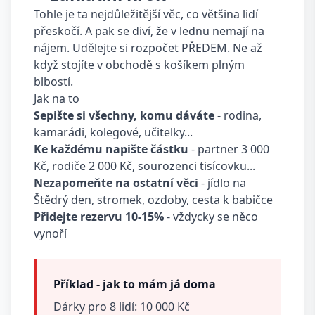
Tohle je ta nejdůležitější věc, co většina lidí
přeskočí. A pak se diví, že v lednu nemají na
nájem. Udělejte si rozpočet PŘEDEM. Ne až
když stojíte v obchodě s košíkem plným
blbostí.
Jak na to
Sepište si všechny, komu dáváte
- rodina,
kamarádi, kolegové, učitelky...
Ke každému napište částku
- partner 3 000
Kč, rodiče 2 000 Kč, sourozenci tisícovku...
Nezapomeňte na ostatní věci
- jídlo na
Štědrý den, stromek, ozdoby, cesta k babičce
Přidejte rezervu 10-15%
- vždycky se něco
vynoří
Příklad - jak to mám já doma
Dárky pro 8 lidí: 10 000 Kč