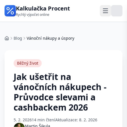
Kalkulačka Procent
Rychlý výpočet online
Blog
Vánoční nákupy a úspory
Domů
Běžný život
Jak ušetřit na
vánočních nákupech -
Průvodce slevami a
cashbackem 2026
5. 2. 2026
14 min čtení
Aktualizace:
8. 2. 2026
Martin Šikula