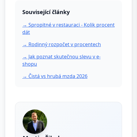
Související články
→ Spropitné v restauraci - Kolik procent
dát
→ Rodinný rozpočet v procentech
→ Jak poznat skutečnou slevu v e-
shopu
→ Čistá vs hrubá mzda 2026