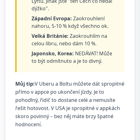
Lyftu. Jinak jste "ten Čech co nedal
dýžko".
Západní Evropa:
Zaokrouhlení
nahoru, 5-10 % když všechno ok.
Velká Británie:
Zaokrouhlím na
celou libru, nebo dám 10 %.
Japonsko, Korea:
NEDÁVAT! Může
to být odmítnuto a je to divný.
Můj tip:
V Uberu a Boltu můžete dát spropitné
přímo v appce po ukončení jízdy. Je to
pohodlný, řidič to dostane celé a nemusíte
řešit hotovost. V USA je spropitné v appkách
skoro povinný – bez něj máte brzy špatné
hodnocení.