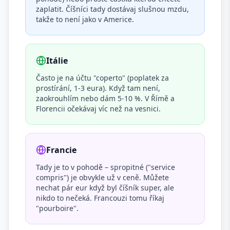
zaplatit. Číšníci tady dostávaj slušnou mzdu,
takže to není jako v Americe.
Itálie
Často je na účtu "coperto" (poplatek za
prostírání, 1-3 eura). Když tam není,
zaokrouhlím nebo dám 5-10 %. V Římě a
Florencii očekávaj víc než na vesnici.
Francie
Tady je to v pohodě – spropitné ("service
compris") je obvykle už v ceně. Můžete
nechat pár eur když byl číšník super, ale
nikdo to nečeká. Francouzi tomu říkaj
"pourboire".