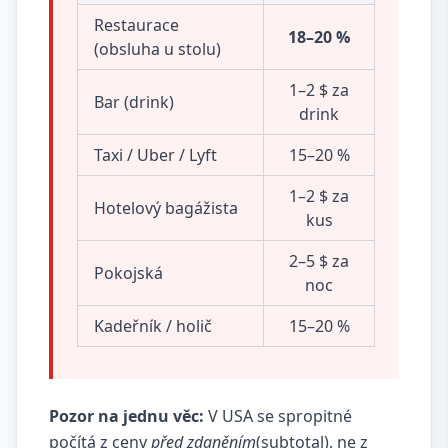
Restaurace
18–20 %
(obsluha u stolu)
1–2 $ za
Bar (drink)
drink
Taxi / Uber / Lyft
15–20 %
1–2 $ za
Hotelový bagážista
kus
2–5 $ za
Pokojská
noc
Kadeřník / holič
15–20 %
Pozor na jednu věc:
V USA se spropitné
počítá z ceny
před zdaněním
(subtotal), ne z