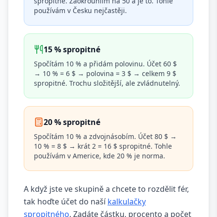
spropitné. Zaokrouhlím na 50 a je to. Tohle
používám v Česku nejčastěji.
15 % spropitné
Spočítám 10 % a přidám polovinu. Účet 60 $
→ 10 % = 6 $ → polovina = 3 $ → celkem 9 $
spropitné. Trochu složitější, ale zvládnutelný.
20 % spropitné
Spočítám 10 % a zdvojnásobím. Účet 80 $ →
10 % = 8 $ → krát 2 = 16 $ spropitné. Tohle
používám v Americe, kde 20 % je norma.
A když jste ve skupině a chcete to rozdělit fér,
tak hoďte účet do naší
kalkulačky
spropitného
. Zadáte částku, procento a počet