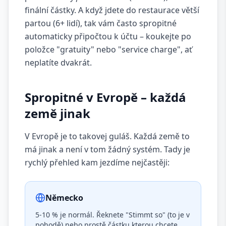
finální částky. A když jdete do restaurace větší
partou (6+ lidí), tak vám často spropitné
automaticky připočtou k účtu – koukejte po
položce "gratuity" nebo "service charge", ať
neplatíte dvakrát.
Spropitné v Evropě – každá
země jinak
V Evropě je to takovej guláš. Každá země to
má jinak a není v tom žádný systém. Tady je
rychlý přehled kam jezdíme nejčastěji:
Německo
5-10 % je normál. Řeknete "Stimmt so" (to je v
pohodě) nebo prostě částku kterou chcete