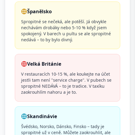
Španělsko
Spropitné se nečeká, ale potěší. Já obvykle
nechávám drobáky nebo 5-10 % když jsem
spokojený. V barech u pultu se ale spropitné
nedává – to by bylo divný.
Velká Británie
V restauracích 10-15 %, ale koukejte na účet
jestli tam není "service charge". V pubech se
spropitné NEDÁVÁ – to je tradice. V taxíku
zaokrouhlím nahoru a je to.
Skandinávie
Švédsko, Norsko, Dánsko, Finsko – tady je
spropitné už v ceně. Můžete zaokrouhlit, ale