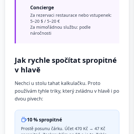
Concierge
Za rezervaci restaurace nebo vstupenek:
5–20 $ / 5–20 €
Za mimořádnou službu: podle
náročnosti
Jak rychle spočítat spropitné
v hlavě
Nechci u stolu tahat kalkulačku. Proto
používám tyhle triky, který zvládnu v hlavě i po
dvou pivech:
10 % spropitné
Prostě posunu čárku. Účet 470 Kč → 47 Kč