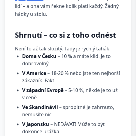
lidí – a ona vám řekne kolik platí každý. Žádný
hádky u stolu.
Shrnutí – co si z toho odnést
Není to až tak složitý. Tady je rychlý tahák:
Doma v Česku
– 10 % a máte klid. Je to
dobrovolný.
V Americe
– 18-20 % nebo jste ten nejhorší
zákazník. Fakt.
V západní Evropě
– 5-10 %, někde je to už
v ceně
Ve Skandinávii
– spropitné je zahrnuto,
nemusíte nic
V Japonsku
– NEDÁVAT! Může to být
dokonce urážka