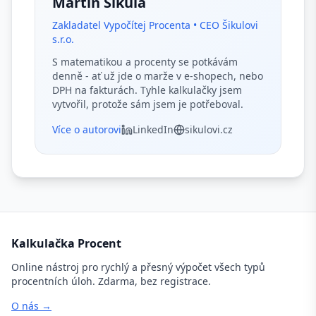
Martin Šikula
Zakladatel Vypočítej Procenta • CEO Šikulovi
s.r.o.
S matematikou a procenty se potkávám
denně - ať už jde o marže v e-shopech, nebo
DPH na fakturách. Tyhle kalkulačky jsem
vytvořil, protože sám jsem je potřeboval.
Více o autorovi
LinkedIn
sikulovi.cz
Kalkulačka Procent
Online nástroj pro rychlý a přesný výpočet všech typů
procentních úloh. Zdarma, bez registrace.
O nás →