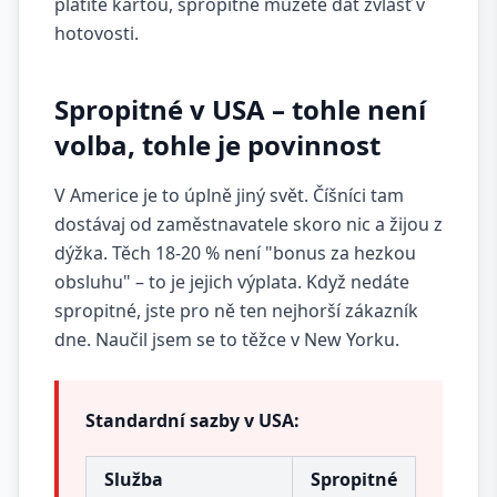
platíte kartou, spropitné můžete dát zvlášť v
hotovosti.
Spropitné v USA – tohle není
volba, tohle je povinnost
V Americe je to úplně jiný svět. Číšníci tam
dostávaj od zaměstnavatele skoro nic a žijou z
dýžka. Těch 18-20 % není "bonus za hezkou
obsluhu" – to je jejich výplata. Když nedáte
spropitné, jste pro ně ten nejhorší zákazník
dne. Naučil jsem se to těžce v New Yorku.
Standardní sazby v USA:
Služba
Spropitné