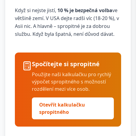
Když si nejste jistí,
10 % je bezpečná volba
ve
většině zemí. V USA dejte radši víc (18-20 %), v
Asii nic. A hlavně – spropitné je za dobrou
službu. Když byla špatná, není důvod dávat.
Spočítejte si spropitné
Použijte naši kalkulačku pro rychlý
výpočet spropitného s možností
rozdělení mezi více osob.
Otevřít kalkulačku
spropitného