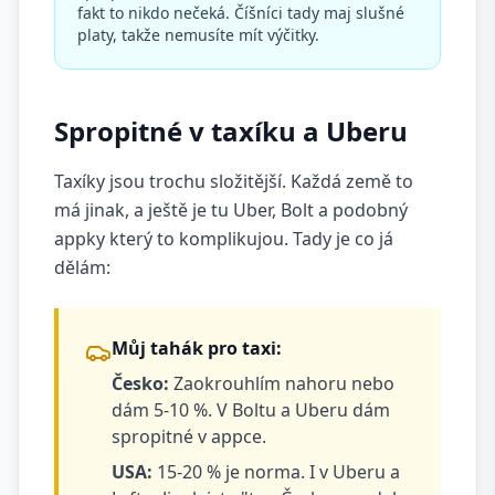
fakt to nikdo nečeká. Číšníci tady maj slušné
platy, takže nemusíte mít výčitky.
Spropitné v taxíku a Uberu
Taxíky jsou trochu složitější. Každá země to
má jinak, a ještě je tu Uber, Bolt a podobný
appky který to komplikujou. Tady je co já
dělám:
Můj tahák pro taxi:
Česko:
Zaokrouhlím nahoru nebo
dám 5-10 %. V Boltu a Uberu dám
spropitné v appce.
USA:
15-20 % je norma. I v Uberu a