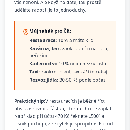
vás nehoní. Ale když ho dáte, tak prostě
uděláte radost. Je to jednoduchý.
Můj tahák pro ČR:
Restaurace:
10 % a máte klid
Kavárna, bar:
zaokrouhlím nahoru,
neřeším
Kadeřnictví:
10 % nebo hezký číslo
Taxi:
zaokrouhlení, taxikáři to čekaj
Rozvoz jídla:
30-50 Kč podle počasí
Praktický tip:
V restauracích je běžné říct
obsluze rovnou částku, kterou chcete zaplatit.
Například při účtu 470 Kč řeknete „500“ a
číšník pochopí, že zbytek je spropitné. Pokud