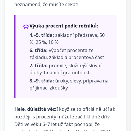
neznamená, že musíte čekat!
Výuka procent podle ročníků:
4.–5. třída:
základní představa, 50
%, 25 %, 10 %
6. třída:
výpočet procenta ze
základu, základ a procentová část
7. třída:
promile, složitější slovní
úlohy, finanční gramotnost
8.–9. třída:
úroky, slevy, příprava na
přijímací zkoušky
Hele, důležitá věc:
I když se to oficiálně učí až
později, s procenty můžete začít klidně dřív.
Děti ve věku 6–7 let už fakt pochopí, že