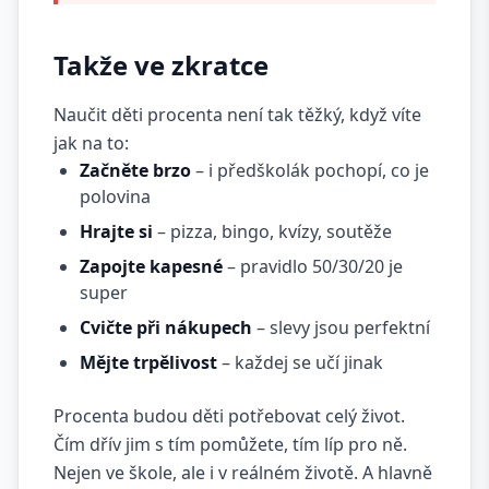
Takže ve zkratce
Naučit děti procenta není tak těžký, když víte
jak na to:
Začněte brzo
– i předškolák pochopí, co je
polovina
Hrajte si
– pizza, bingo, kvízy, soutěže
Zapojte kapesné
– pravidlo 50/30/20 je
super
Cvičte při nákupech
– slevy jsou perfektní
Mějte trpělivost
– každej se učí jinak
Procenta budou děti potřebovat celý život.
Čím dřív jim s tím pomůžete, tím líp pro ně.
Nejen ve škole, ale i v reálném životě. A hlavně