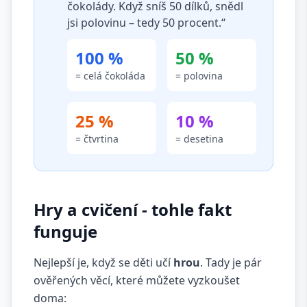
čokolády. Když sníš 50 dílků, snědl
jsi polovinu – tedy 50 procent.“
100 %
50 %
= celá čokoláda
= polovina
25 %
10 %
= čtvrtina
= desetina
Hry a cvičení - tohle fakt
funguje
Nejlepší je, když se děti učí
hrou
. Tady je pár
ověřených věcí, které můžete vyzkoušet
doma: