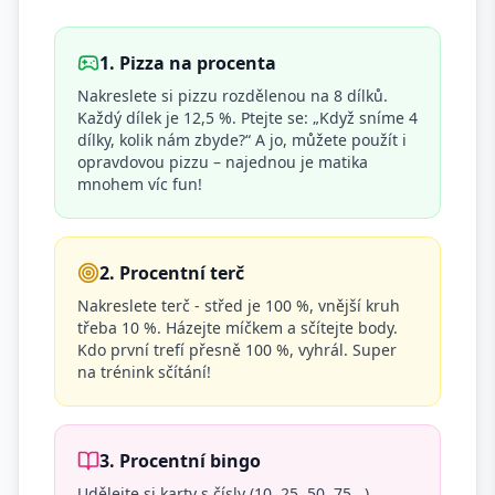
1. Pizza na procenta
Nakreslete si pizzu rozdělenou na 8 dílků.
Každý dílek je 12,5 %. Ptejte se: „Když sníme 4
dílky, kolik nám zbyde?“ A jo, můžete použít i
opravdovou pizzu – najednou je matika
mnohem víc fun!
2. Procentní terč
Nakreslete terč - střed je 100 %, vnější kruh
třeba 10 %. Házejte míčkem a sčítejte body.
Kdo první trefí přesně 100 %, vyhrál. Super
na trénink sčítání!
3. Procentní bingo
Udělejte si karty s čísly (10, 25, 50, 75...).