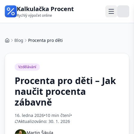
Kalkulačka Procent
Rychlý výpočet online
Blog
Procenta pro děti
Domů
Vzdělávání
Procenta pro děti – Jak
naučit procenta
zábavně
16. ledna 2026
•
10 min čtení
•
Aktualizováno:
30. 1. 2026
Martin Šikula