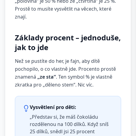
„polovina“ je 50 % nebo že „čtvrtina“ je 25 %.
Prostě to musíte vysvětlit na věcech, které
znají.
Základy procent – jednoduše,
jak to jde
Než se pustíte do her, je fajn, aby dítě
pochopilo, o co vlastně jde. Procento prostě
znamená
„ze sta“
. Ten symbol % je vlastně
zkratka pro „děleno stem“. Nic víc.
Vysvětlení pro děti:
„Představ si, že máš čokoládu
rozdělenou na 100 dílků. Když sníš
25 dílků, snědl jsi 25 procent