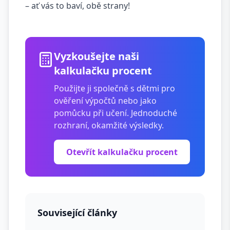
– ať vás to baví, obě strany!
Vyzkoušejte naši
kalkulačku procent
Použijte ji společně s dětmi pro
ověření výpočtů nebo jako
pomůcku při učení. Jednoduché
rozhraní, okamžité výsledky.
Otevřít kalkulačku procent
Související články