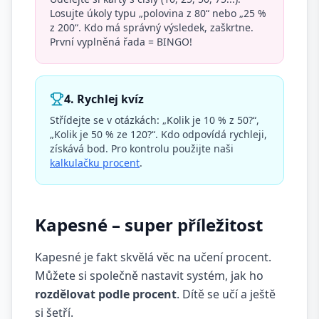
Losujte úkoly typu „polovina z 80“ nebo „25 %
z 200“. Kdo má správný výsledek, zaškrtne.
První vyplněná řada = BINGO!
4. Rychlej kvíz
Střídejte se v otázkách: „Kolik je 10 % z 50?“,
„Kolik je 50 % ze 120?“. Kdo odpovídá rychleji,
získává bod. Pro kontrolu použijte naši
kalkulačku procent
.
Kapesné – super příležitost
Kapesné je fakt skvělá věc na učení procent.
Můžete si společně nastavit systém, jak ho
rozdělovat podle procent
. Dítě se učí a ještě
si šetří.