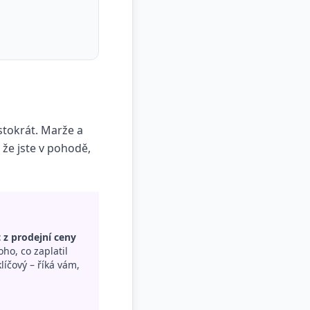
 stokrát. Marže a
 že jste v pohodě,
 z prodejní ceny
toho, co zaplatil
klíčový – říká vám,