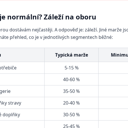
je normální? Záleží na oboru
erou dostávám nejčastěji. A odpověď je: záleží. Jiné marže js
máte přehled, co je v jednotlivých segmentech běžné:
u
Typická marže
Minimu
otřebiče
5-15 %
40-60 %
gerie
35-50 %
ňky stravy
20-40 %
é doplňky
30-50 %
25-45 %