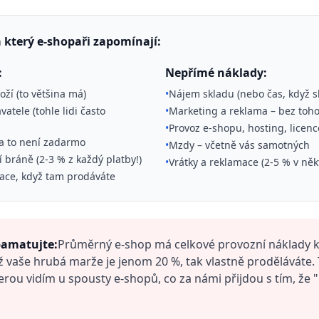
 který e-shopaři zapomínají:
:
Nepřímé náklady:
ží (to většina má)
•
Nájem skladu (nebo čas, když 
atele (tohle lidi často
•
Marketing a reklama – bez toho
•
Provoz e-shopu, hosting, licenc
– a to není zadarmo
•
Mzdy – včetně vás samotných
 bráně (2-3 % z každý platby!)
•
Vrátky a reklamace (2-5 % v ně
ace, když tam prodáváte
pamatujte:
Průměrný e-shop má celkové provozní náklady k
 vaše hrubá marže je jenom 20 %, tak vlastně proděláváte. T
kterou vidím u spousty e-shopů, co za námi přijdou s tím, že 