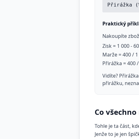
Přirážka (
Praktický přík
Nakoupíte zbož
Zisk = 1 000 - 6
Marže = 400 / 1
Přirážka = 400 
Vidíte? Přirážk
přirážku, nezna
Co všechno m
Tohle je ta část, k
Jenže to je jen šp