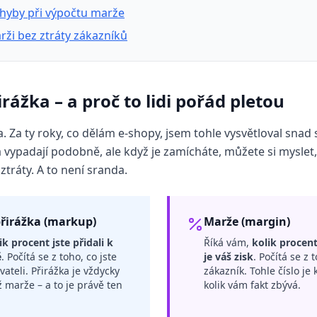
chyby při výpočtu marže
arži bez ztráty zákazníků
rážka – a proč to lidi pořád pletou
ka. Za ty roky, co dělám e-shopy, jsem tohle vysvětloval snad
a vypadají podobně, ale když je zamícháte, můžete si myslet,
ztráty. A to není sranda.
řirážka (markup)
Marže (margin)
ik procent jste přidali k
Říká vám,
kolik procent
ě
. Počítá se z toho, co jste
je váš zisk
. Počítá se z 
vateli. Přirážka je vždycky
zákazník. Tohle číslo je 
ž marže – a to je právě ten
kolik vám fakt zbývá.