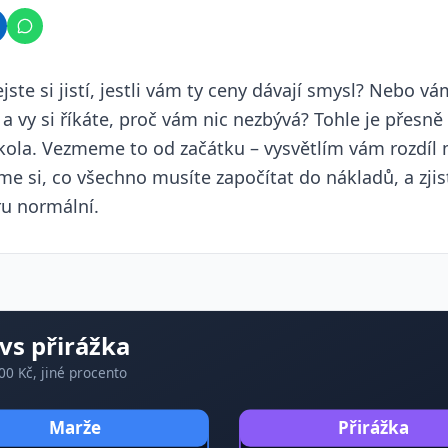
ste si jistí, jestli vám ty ceny dávají smysl? Nebo vá
 vy si říkáte, proč vám nic nezbývá? Tohle je přesně 
kola. Vezmeme to od začátku – vysvětlím vám rozdíl 
me si, co všechno musíte započítat do nákladů, a zjis
ru normální.