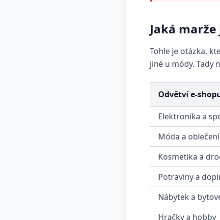
Jaká marže 
Tohle je otázka, kt
jiné u módy. Tady 
Odvětví e-shop
Elektronika a sp
Móda a oblečení
Kosmetika a dro
Potraviny a dopl
Nábytek a bytov
Hračky a hobby