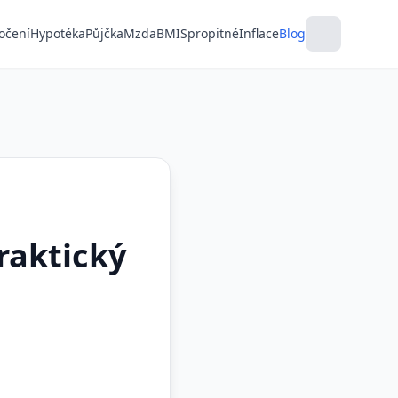
očení
Hypotéka
Půjčka
Mzda
BMI
Spropitné
Inflace
Blog
raktický