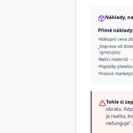
Náklady, na
Přímé náklady
•
Nákupní cena zbo
Doprava od dodav
•
ignorujou)
•
Balicí materiál 
•
Poplatky platební
•
Provize marketpl
Tohle si za
obratu. Když
je realita, 
nefunguje".