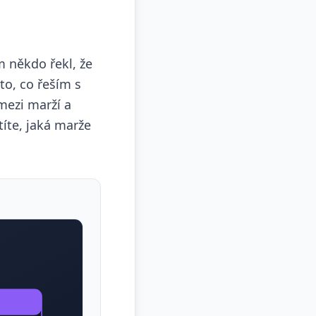
m někdo řekl, že
to, co řeším s
mezi marží a
títe, jaká marže