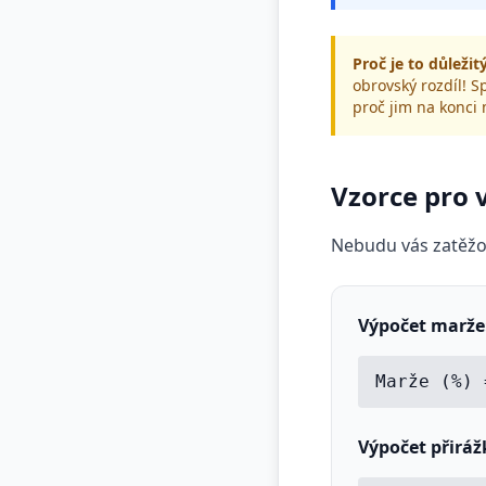
Proč je to důležit
obrovský rozdíl! Sp
proč jim na konci
Vzorce pro v
Nebudu vás zatěžova
Výpočet marže
Marže (%) 
Výpočet přiráž