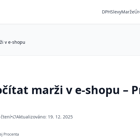
DPH
Slevy
Marže
Úr
rži v e-shopu
očítat marži v e-shopu – P
 čtení
•
Aktualizováno:
19. 12. 2025
ej Procenta