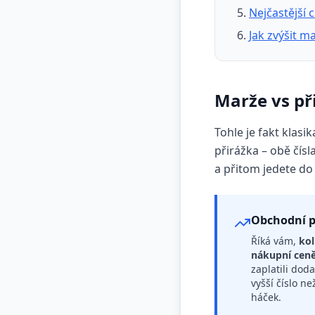
Nejčastější 
Jak zvýšit m
Marže vs při
Tohle je fakt klasi
přirážka – obě čísl
a přitom jedete do 
Obchodní p
Říká vám,
kol
nákupní cen
zaplatili doda
vyšší číslo ne
háček.