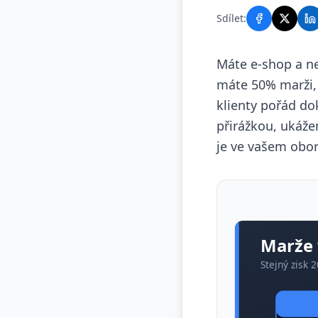
Sdílet:
Máte e-shop a nej
máte 50% marži, a
klienty pořád do
přirážkou, ukáže
je ve vašem obo