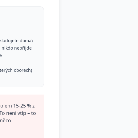
skladujete doma)
 nikdo nepřijde
e
kterých oborech)
olem 15-25 % z
o není vtip – to
"něco