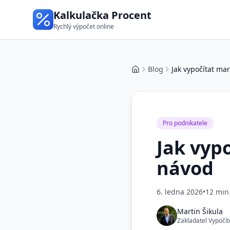
Kalkulačka Procent
Rychlý výpočet online
Blog
Jak vypočítat ma
Domů
Pro podnikatele
Jak vyp
návod
6. ledna 2026
•
12 min
Martin Šikula
Zakladatel Vypočít