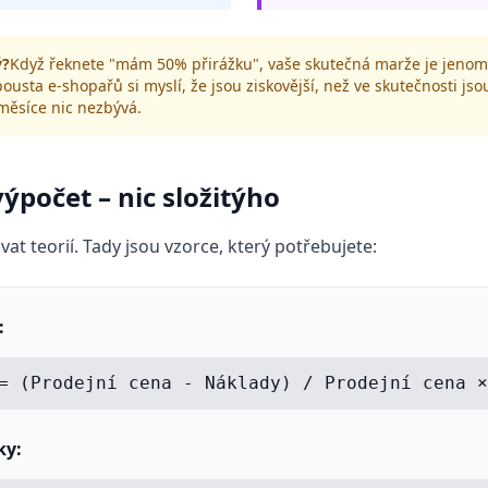
ý?
Když řeknete "mám 50% přirážku", vaše skutečná marže je jenom 
ousta e-shopařů si myslí, že jsou ziskovější, než ve skutečnosti jsou
 měsíce nic nezbývá.
ýpočet – nic složitýho
t teorií. Tady jsou vzorce, který potřebujete:
:
= (Prodejní cena - Náklady) / Prodejní cena ×
ky: