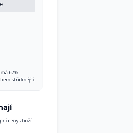
0
e má 67%
ohem střídmější.
nají
pní ceny zboží.