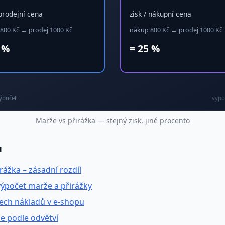
Marže vs přirážka — stejný zisk, jiné procento
u
rážka – zásadní rozdíl
výpočet marže a přirážky
šech nákladů v e-shopu
e podle odvětví