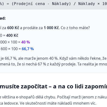
%) = (Prodejní cena - Náklady) / Náklady × 10
lad:
í za
600 Kč
a prodáte za
1 000 Kč
. Co z toho máte?
00 =
400 Kč
 000 × 100 =
40 %
/ 600 × 100 =
66,7 %
a je 66,7 %, ale marže jenom 40 %. Když vám někdo řekne, ž
mená to, že si nechá 67 % z každý prodeje. Ta realita je mn
usíte započítat – a na co lidi zapomí
de většina e-shopařů dělá chybu. Počítají marži jenom z náku
ička ledovce. Ve skutečnosti máte nákladů mnohem víc.