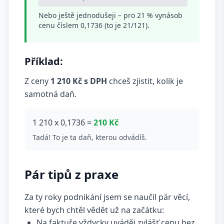
Nebo ještě jednodušeji – pro 21 % vynásob
cenu číslem 0,1736 (to je 21/121).
Příklad:
Z ceny
1 210 Kč s DPH
chceš zjistit, kolik je
samotná daň.
1 210 x 0,1736 =
210 Kč
Tadá! To je ta daň, kterou odvádíš.
Pár tipů z praxe
Za ty roky podnikání jsem se naučil pár věcí,
které bych chtěl vědět už na začátku:
Na faktuře vždycky uváděj zvlášť cenu bez