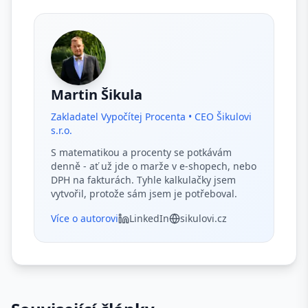
Martin Šikula
Zakladatel Vypočítej Procenta • CEO Šikulovi
s.r.o.
S matematikou a procenty se potkávám
denně - ať už jde o marže v e-shopech, nebo
DPH na fakturách. Tyhle kalkulačky jsem
vytvořil, protože sám jsem je potřeboval.
Více o autorovi
LinkedIn
sikulovi.cz