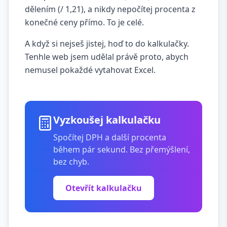
dělením (/ 1,21), a nikdy nepočítej procenta z
konečné ceny přímo. To je celé.
A když si nejseš jistej, hoď to do kalkulačky.
Tenhle web jsem udělal právě proto, abych
nemusel pokaždé vytahovat Excel.
Vyzkoušej kalkulačku
Spočítej DPH a další procenta
během pár sekund. Bez přemýšlení,
bez chyb.
Otevřít kalkulačku