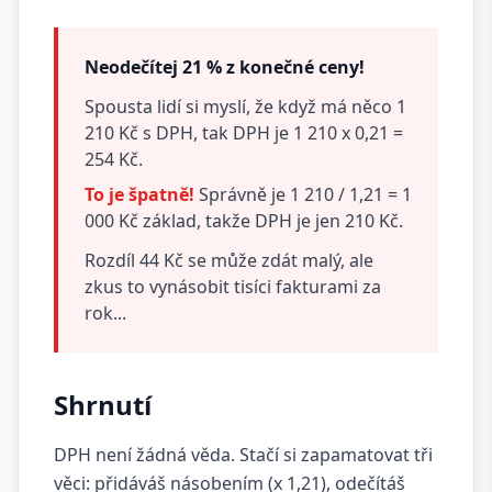
Neodečítej 21 % z konečné ceny!
Spousta lidí si myslí, že když má něco 1
210 Kč s DPH, tak DPH je 1 210 x 0,21 =
254 Kč.
To je špatně!
Správně je 1 210 / 1,21 = 1
000 Kč základ, takže DPH je jen 210 Kč.
Rozdíl 44 Kč se může zdát malý, ale
zkus to vynásobit tisíci fakturami za
rok...
Shrnutí
DPH není žádná věda. Stačí si zapamatovat tři
věci: přidáváš násobením (x 1,21), odečítáš