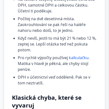
DPH, samotné DPH a celkovou částku.
Účetní ti poděkuje.
Počítej na dvě desetinná místa.
Zaokrouhlování se pak řeší na haléře
nahoru nebo dolů, to je jedno.
Když nevíš, jestli to má být 21 % nebo 12 %,
zeptej se. Lepší otázka teď než pokuta
potom.
Pro rychlé výpočty používej
kalkulačku
.
Matika v hlavě je pěkná, ale chyby stojí
peníze.
DPH v účetnictví veď odděleně. Pak se v
tom neztratíš.
Klasická chyba, které se
vyvaruj