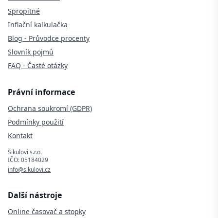
Spropitné
Inflační kalkulačka
Blog - Průvodce procenty
Slovník pojmů
FAQ - Časté otázky
Právní informace
Ochrana soukromí (GDPR)
Podmínky použití
Kontakt
Šikulovi s.r.o.
IČO: 05184029
info@sikulovi.cz
Další nástroje
Online časovač a stopky