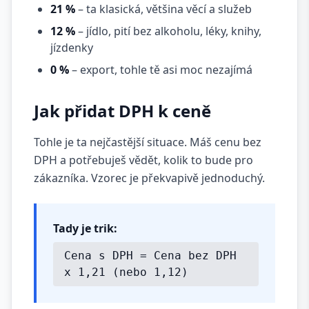
21 %
– ta klasická, většina věcí a služeb
12 %
– jídlo, pití bez alkoholu, léky, knihy,
jízdenky
0 %
– export, tohle tě asi moc nezajímá
Jak přidat DPH k ceně
Tohle je ta nejčastější situace. Máš cenu bez
DPH a potřebuješ vědět, kolik to bude pro
zákazníka. Vzorec je překvapivě jednoduchý.
Tady je trik:
Cena s DPH = Cena bez DPH
x 1,21 (nebo 1,12)