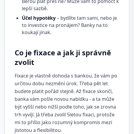
Berou plat přes ně? Může vám to pomoct k
lepší sazbě.
Účel hypotéky
– bydlíte tam sami, nebo je
to investice na pronájem? Banky na to
koukají jinak.
Co je fixace a jak ji správně
zvolit
Fixace je vlastně dohoda s bankou, že vám po
určitou dobu nezmění úrok. Třeba pět let
budete platit pořád stejně. Až fixace skončí,
banka vám pošle novou nabídku - a ta může
být vyšší nebo nižší podle toho, jak se zrovna
trh vyvíjí. Já třeba zvolil 5letou fixaci, protože
mi to přišlo jako rozumný kompromis mezi
jistotou a flexibilitou.