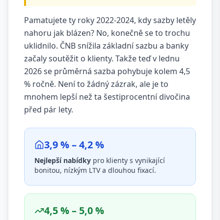
Pamatujete ty roky 2022-2024, kdy sazby letěly
nahoru jak blázen? No, konečně se to trochu
uklidnilo. ČNB snížila základní sazbu a banky
začaly soutěžit o klienty. Takže teď v lednu
2026 se průměrná sazba pohybuje kolem 4,5
% ročně. Není to žádný zázrak, ale je to
mnohem lepší než ta šestiprocentní divočina
před pár lety.
3,9 % – 4,2 %
Nejlepší nabídky
pro klienty s vynikající
bonitou, nízkým LTV a dlouhou fixací.
4,5 % – 5,0 %