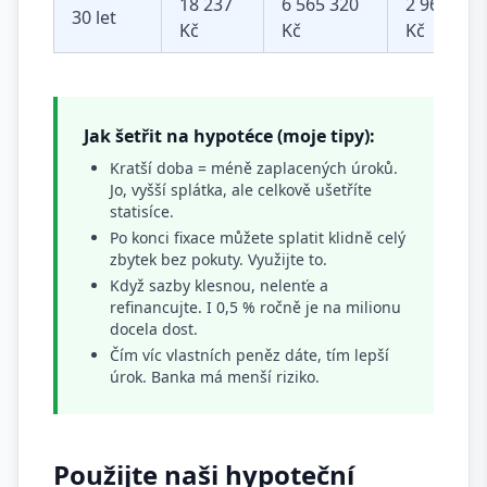
18 237
6 565 320
2 965 320
30 let
Kč
Kč
Kč
Jak šetřit na hypotéce (moje tipy):
Kratší doba = méně zaplacených úroků.
Jo, vyšší splátka, ale celkově ušetříte
statisíce.
Po konci fixace můžete splatit klidně celý
zbytek bez pokuty. Využijte to.
Když sazby klesnou, nelenťe a
refinancujte. I 0,5 % ročně je na milionu
docela dost.
Čím víc vlastních peněz dáte, tím lepší
úrok. Banka má menší riziko.
Použijte naši hypoteční