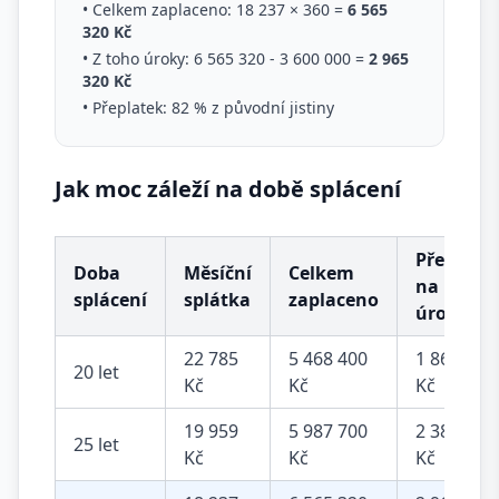
• Celkem zaplaceno: 18 237 × 360 =
6 565
320 Kč
• Z toho úroky: 6 565 320 - 3 600 000 =
2 965
320 Kč
• Přeplatek: 82 % z původní jistiny
Jak moc záleží na době splácení
Přeplate
Doba
Měsíční
Celkem
na
splácení
splátka
zaplaceno
úrocích
22 785
5 468 400
1 868 400
20 let
Kč
Kč
Kč
19 959
5 987 700
2 387 700
25 let
Kč
Kč
Kč