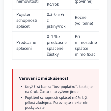
nemovitosti
(povinné)
Kč/rok
Pojištění
0,3–0,5 %
Ročně
schopnosti
z
(volitelné)
splácet
jistiny/rok
0–1 % z
Při
Předčasné
předčasně
mimořádné
splacení
splacené
splátce
částky
mimo fixaci
Varování z mé zkušenosti
Když říká banka "bez poplatku", koukejte
na úrok. Často si to vyžene jinde.
Pojištění schopnosti splácet může být
pěkná zlodějina. Porovnejte s externími
poskytovateli.