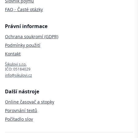
Slovník pojmů
FAQ - Časté otázky
Právní informace
Ochrana soukromí (GDPR)
Podmínky použití
Kontakt
Šikulovi s.r.o.
IČO: 05184029
info@sikulovi.cz
Další nástroje
Online časovač a stopky
Porovnání textů
Počítadlo slov