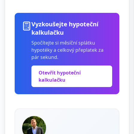
Vyzkoušejte hypoteční
kalkulačku
Spočítejte si měsíční splátku
hypotéky a celkový přeplatek za
pár sekund.
Otevřít hypoteční
kalkulačku