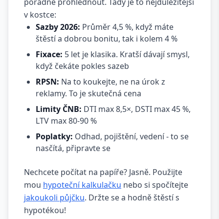
pořádně prohlédnout. Tady je to nejdůležitější
v kostce:
Sazby 2026:
Průměr 4,5 %, když máte
štěstí a dobrou bonitu, tak i kolem 4 %
Fixace:
5 let je klasika. Kratší dávají smysl,
když čekáte pokles sazeb
RPSN:
Na to koukejte, ne na úrok z
reklamy. To je skutečná cena
Limity ČNB:
DTI max 8,5×, DSTI max 45 %,
LTV max 80-90 %
Poplatky:
Odhad, pojištění, vedení - to se
nasčítá, připravte se
Nechcete počítat na papíře? Jasně. Použijte
mou
hypoteční kalkulačku
nebo si spočítejte
jakoukoli půjčku
. Držte se a hodně štěstí s
hypotékou!