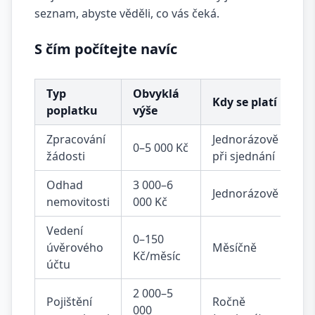
seznam, abyste věděli, co vás čeká.
S čím počítejte navíc
Typ
Obvyklá
Kdy se platí
poplatku
výše
Zpracování
Jednorázově
0–5 000 Kč
žádosti
při sjednání
Odhad
3 000–6
Jednorázově
nemovitosti
000 Kč
Vedení
0–150
úvěrového
Měsíčně
Kč/měsíc
účtu
2 000–5
Pojištění
Ročně
000