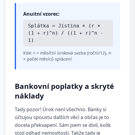
Anuitní vzorec:
Splátka = Jistina × (r ×
(1 + r)^n) / ((1 + r)^n -
1)
Kde: r = měsíční úroková sazba (roční/12), n
= počet měsíců splácení
Bankovní poplatky a skryté
náklady
Tady pozor! Úrok není všechno. Banky si
účtujou spoustu dalších věcí a občas je to
docela překvapení. Sám jsem se divil, kolik
stojí odhad nemovitosti. Takže tady je