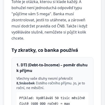
Tohle je otázka, kterou si klade každý. A
bohužel není jednoduchá odpověď typu
"půjčíme vám 5 mega". Banka musí
zkontrolovat, jestli to utáhnete, a zároveň
musí dodržet pravidla od ČNB. Takže i když
vyděláváte slušně, nemůžete si půjčit kolik
chcete.
Ty zkratky, co banka používá
1. DTI (Debt-to-Income) – poměr dluhu
k příjmu
Všechny vaše dluhy nesmí překročit
8,5násobek
čistého ročního příjmu. Jo, je to
roční, ne měsíční.
Příklad: Vyděláváš 50 tisíc měsíčně
čistě (600 000 ročně) = max