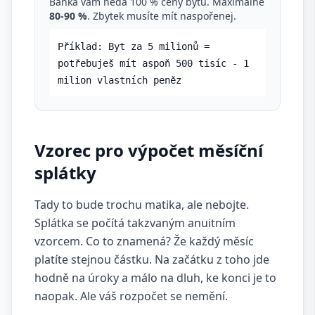
Banka vám nedá 100 % ceny bytu. Maximálně
80-90 %
. Zbytek musíte mít naspořenej.
Příklad: Byt za 5 milionů =
potřebuješ mít aspoň 500 tisíc - 1
milion vlastních peněz
Vzorec pro výpočet měsíční
splátky
Tady to bude trochu matika, ale nebojte.
Splátka se počítá takzvaným anuitním
vzorcem. Co to znamená? Že každý měsíc
platíte stejnou částku. Na začátku z toho jde
hodně na úroky a málo na dluh, ke konci je to
naopak. Ale váš rozpočet se nemění.