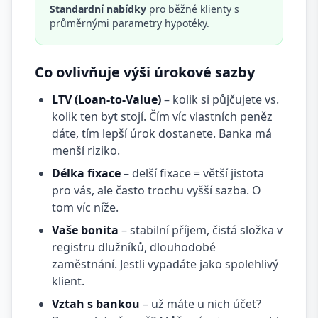
Standardní nabídky
pro běžné klienty s
průměrnými parametry hypotéky.
Co ovlivňuje výši úrokové sazby
LTV (Loan-to-Value)
– kolik si půjčujete vs.
kolik ten byt stojí. Čím víc vlastních peněz
dáte, tím lepší úrok dostanete. Banka má
menší riziko.
Délka fixace
– delší fixace = větší jistota
pro vás, ale často trochu vyšší sazba. O
tom víc níže.
Vaše bonita
– stabilní příjem, čistá složka v
registru dlužníků, dlouhodobé
zaměstnání. Jestli vypadáte jako spolehlivý
klient.
Vztah s bankou
– už máte u nich účet?