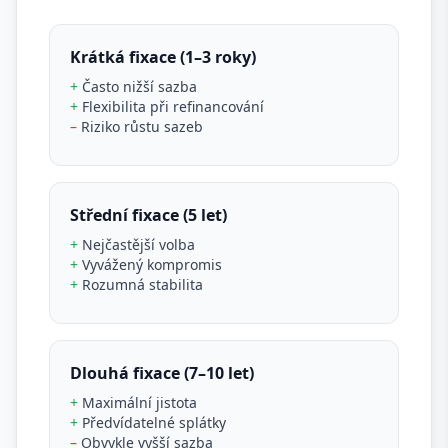
Krátká fixace (1–3 roky)
+
Často nižší sazba
+
Flexibilita při refinancování
–
Riziko růstu sazeb
Střední fixace (5 let)
+
Nejčastější volba
+
Vyvážený kompromis
+
Rozumná stabilita
Dlouhá fixace (7–10 let)
+
Maximální jistota
+
Předvídatelné splátky
–
Obvykle vyšší sazba