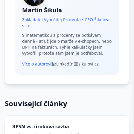
Martin Šikula
Zakladatel Vypočítej Procenta • CEO Šikulovi
s.r.o.
S matematikou a procenty se potkávám
denně - ať už jde o marže v e-shopech, nebo
DPH na fakturách. Tyhle kalkulačky jsem
vytvořil, protože sám jsem je potřeboval.
Více o autorovi
LinkedIn
sikulovi.cz
Související články
RPSN vs. úroková sazba